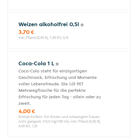
Weizen alkoholfrei 0,5l
3,70 €
inkl. Pfand (0,00 €), 7,40 €/l, 0,5l
Coca-Cola 1 L
Coca-Cola steht für einzigartigen
Geschmack, Erfrischung und Momente
voller Lebensfreude. Die 1,0l PET
Mehrwegflasche für die perfekte
Erfrischung für jeden Tag - allein oder zu
zweit.
4,00 €
Enthält Koffein. Für Kinder und schwangere Frauen
nicht geeignet. (10,0 mg/100 ml), inkl. Pfand (0,00 €),
4,00 €/l, 1,0l