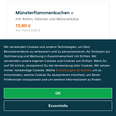
Münsterflammenkuchen
mit Rahm, Edamer und Münsterkäse
15,90 €
inkl. Pfand (0,00 €)
Wir verwenden Cookies und andere Technologien, um Dein
Kleiner Feldsalat, Croûtons und
Benutzererlebnis zu verbessern und zu personalisieren, für Analysen zur
Optimierung und Werbung in Zusammenarbeit mit Dritten. Wir
geröstetem Speck
verwenden unsere eigenen Cookies und Cookies von Dritten. Wenn Du
Kleiner Feldsalat, Croûtons und
auf OK klickst, akzeptierst Du die Verwendung aller Cookies. Wir setzen
geröstetem Speck
immer notwendige Cookies. Wähle
Einstellungen verwalten
, um zu
entscheiden, welche Cookies Du akzeptieren möchtest, um Deine
8,50 €
Präferenzen anzupassen und um weitere Informationen zu finden.
inkl. Pfand (0,00 €)
OK
Schäufele (mager) mit
Online Essen Bestellen
Essentielle
Kartoffelsalat
inkl kleinem grünen Salat